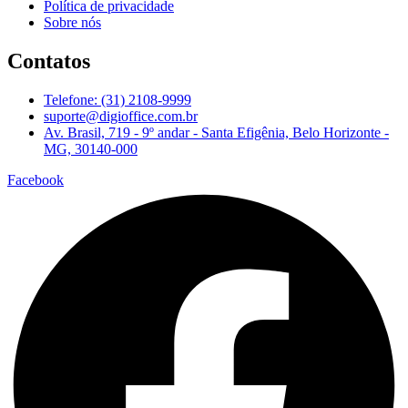
Política de privacidade
Sobre nós
Contatos
Telefone: (31) 2108-9999
suporte@digioffice.com.br
Av. Brasil, 719 - 9º andar - Santa Efigênia, Belo Horizonte -
MG, 30140-000
Facebook