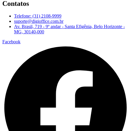
Contatos
Telefone: (31) 2108-9999
suporte@digioffice.com.br
Av. Brasil, 719 - 9º andar - Santa Efigênia, Belo Horizonte -
MG, 30140-000
Facebook