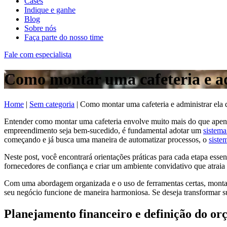
Cases
Indique e ganhe
Blog
Sobre nós
Faça parte do nosso time
Fale com especialista
Como montar uma cafeteria e adm
Home
|
Sem categoria
|
Como montar uma cafeteria e administrar ela d
Entender como montar uma cafeteria envolve muito mais do que apenas
empreendimento seja bem-sucedido, é fundamental adotar um
sistema
começando e já busca uma maneira de automatizar processos, o
siste
Neste post, você encontrará orientações práticas para cada etapa ess
fornecedores de confiança e criar um ambiente convidativo que atraia 
Com uma abordagem organizada e o uso de ferramentas certas, montar 
seu negócio funcione de maneira harmoniosa. Se deseja transformar su
Planejamento financeiro e definição do o