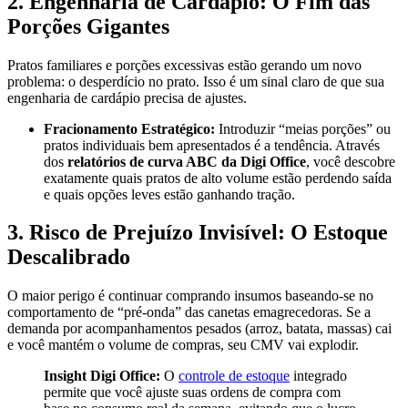
2. Engenharia de Cardápio: O Fim das
Porções Gigantes
Pratos familiares e porções excessivas estão gerando um novo
problema: o desperdício no prato. Isso é um sinal claro de que sua
engenharia de cardápio precisa de ajustes.
Fracionamento Estratégico:
Introduzir “meias porções” ou
pratos individuais bem apresentados é a tendência. Através
dos
relatórios de curva ABC da Digi Office
, você descobre
exatamente quais pratos de alto volume estão perdendo saída
e quais opções leves estão ganhando tração.
3. Risco de Prejuízo Invisível: O Estoque
Descalibrado
O maior perigo é continuar comprando insumos baseando-se no
comportamento de “pré-onda” das canetas emagrecedoras. Se a
demanda por acompanhamentos pesados (arroz, batata, massas) cai
e você mantém o volume de compras, seu CMV vai explodir.
Insight Digi Office:
O
controle de estoque
integrado
permite que você ajuste suas ordens de compra com