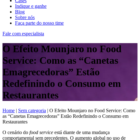
Cases
Indique e ganhe
Blog
Sobre nós
Faça parte do nosso time
Fale com especialista
O Efeito Mounjaro no Food
Service: Como as “Canetas
Emagrecedoras” Estão
Redefinindo o Consumo em
Restaurantes
Home
|
Sem categoria
|
O Efeito Mounjaro no Food Service: Como
as “Canetas Emagrecedoras” Estão Redefinindo o Consumo em
Restaurantes
O cenário do
food service
está diante de uma mudança
comportamental sem precedentes. O aumento global no uso de