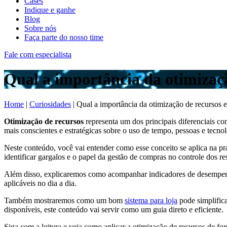
Cases
Indique e ganhe
Blog
Sobre nós
Faça parte do nosso time
Fale com especialista
Qual a importância da otimizaçã
Home
|
Curiosidades
|
Qual a importância da otimização de recursos 
Otimização de recursos
representa um dos principais diferenciais co
mais conscientes e estratégicas sobre o uso de tempo, pessoas e tecnol
Neste conteúdo, você vai entender como esse conceito se aplica na prá
identificar gargalos e o papel da gestão de compras no controle dos re
Além disso, explicaremos como acompanhar indicadores de desempenho 
aplicáveis no dia a dia.
Também mostraremos como um bom
sistema para loja
pode simplifica
disponíveis, este conteúdo vai servir como um guia direto e eficiente.
Siga com a leitura e veja como aplicar a otimização de recursos de for